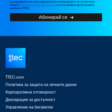
С изпращането на тази информацията потвърждавате, че сте прочели
нашата
Политика за поверителност
и се съгласявате да получавате
имейли от TTEC.
Абонирай се
TTEC.com
Политика за защита на личните данни
Корпоративна отговорност
Декларация за достъпност
Управление на бисквитки