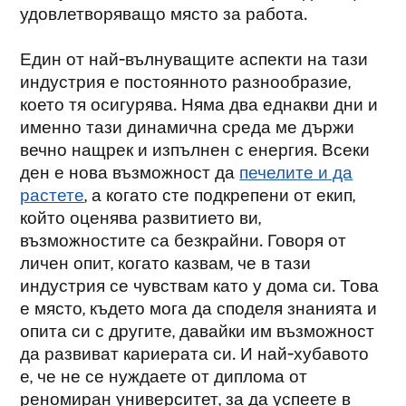
удовлетворяващо място за работа.
Един от най-вълнуващите аспекти на тази
индустрия е постоянното разнообразие,
което тя осигурява. Няма два еднакви дни и
именно тази динамична среда ме държи
вечно нащрек и изпълнен с енергия. Всеки
ден е нова възможност да
печелите и да
растете
, а когато сте подкрепени от екип,
който оценява развитието ви,
възможностите са безкрайни. Говоря от
личен опит, когато казвам, че в тази
индустрия се чувствам като у дома си. Това
е място, където мога да споделя знанията и
опита си с другите, давайки им възможност
да развиват кариерата си. И най-хубавото
е, че не се нуждаете от диплома от
реномиран университет, за да успеете в