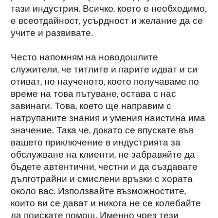
тази индустрия. Всичко, което е необходимо,
е всеотдайност, усърдност и желание да се
учите и развивате.
Често напомням на новодошлите
служители, че титлите и парите идват и си
отиват, но наученото, което получаваме по
време на това пътуване, остава с нас
завинаги. Това, което ще направим с
натрупаните знания и умения наистина има
значение. Така че, докато се впускате във
вашето приключение в индустрията за
обслужване на клиенти, не забравяйте да
бъдете автентични, честни и да създавате
дълготрайни и смислени връзки с хората
около вас. Използвайте възможностите,
които ви се дават и никога не се колебайте
да поискате помощ. Именно чрез тези