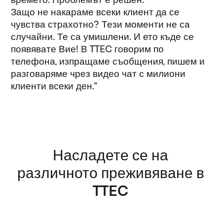
Защо не накараме всеки клиент да се
чувства страхотно? Тези моменти не са
случайни. Те са умишлени. И ето къде се
появявате Вие! В TTEC говорим по
телефона, изпращаме съобщения, пишем и
разговаряме чрез видео чат с милиони
клиенти всеки ден."
Насладете се на
различното преживяване в
TTEC