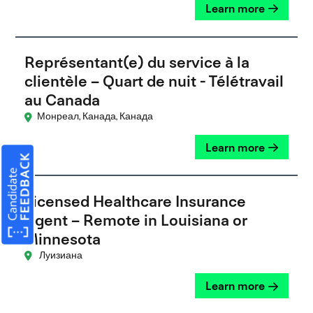
Learn more
Représentant(e) du service à la
clientèle – Quart de nuit - Télétravail
au Canada
Монреал, Канада, Канада
Learn more
Licensed Healthcare Insurance
Agent – Remote in Louisiana or
Minnesota
Луизиана
Learn more