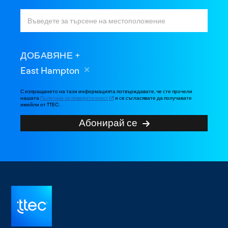
ДОБАВЯНЕ
East Hampton
С изпращането на тази информацията потвърждавате, че сте прочели
нашата
Политика за поверителност
и се съгласявате да получавате
имейли от TTEC.
Абонирай се