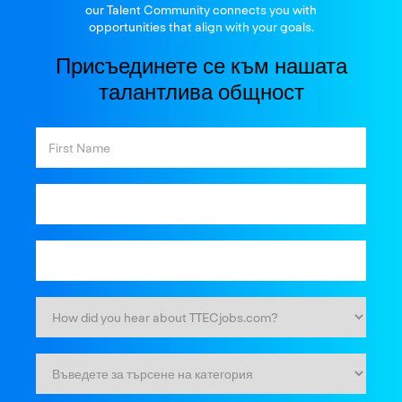
our Talent Community connects you with
opportunities that align with your goals.
Присъединете се към нашата
талантлива общност