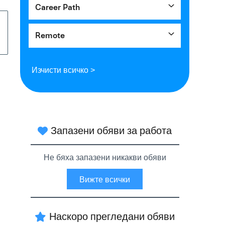
Career Path
Remote
Изчисти всичко >
Запазени обяви за работа
Не бяха запазени никакви обяви
Вижте всички
Наскоро прегледани обяви