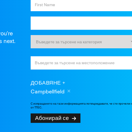
you're
s next.
ДОБАВЯНЕ
Campbellfield
С изпращането на тази информацията потвърждавате, че сте прочели
от TTEC.
Абонирай се