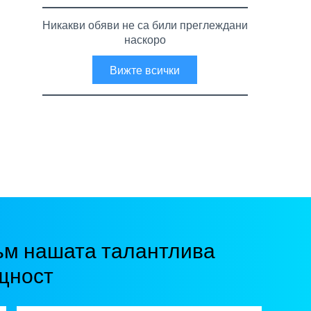
Никакви обяви не са били преглеждани
наскоро
Вижте всички
ъм нашата талантлива
щност