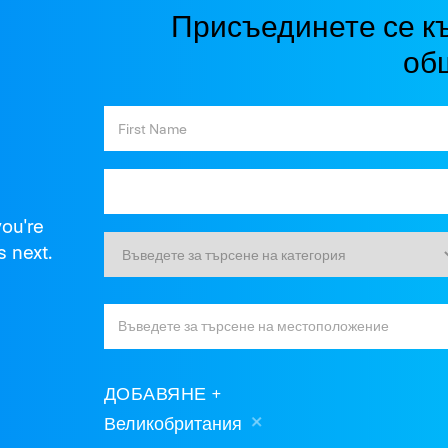
Присъединете се к
об
you're
s next.
ДОБАВЯНЕ
Великобритания