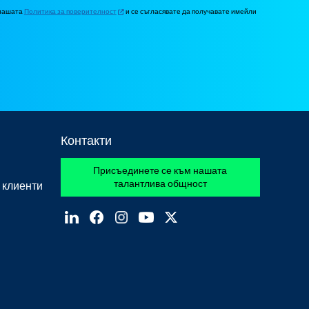
 нашата
Политика за поверителност
и се съгласявате да получавате имейли
Контакти
Присъединете се към нашата
талантлива общност
 клиенти