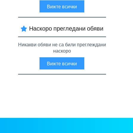
Вижте всички
Наскоро прегледани обяви
Никакви обяви не са били преглеждани
наскоро
Вижте всички