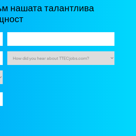
ъм нашата талантлива
щност