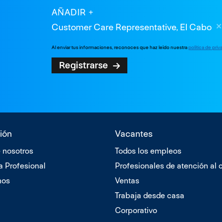
AÑADIR
Customer Care Representative, El Cabo
Al enviar tus informaciones, reconoces que haz leído nuestra
política de pri
Registrarse
ión
Vacantes
 nosotros
Todos los empleos
a Profesional
Profesionales de atención al c
nos
Ventas
Trabaja desde casa
Corporativo