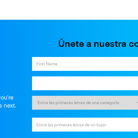
Únete a nuestra c
you're
s next.