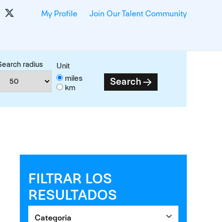
My Profile
Join Our Talent Community
Search radius
Unit
miles
Search
km
FILTRAR LOS
RESULTADOS
Categoría