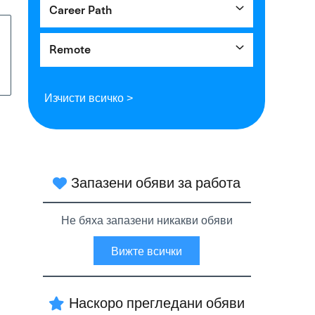
Career Path
Remote
Изчисти всичко >
Запазени обяви за работа
Не бяха запазени никакви обяви
Вижте всички
Наскоро прегледани обяви