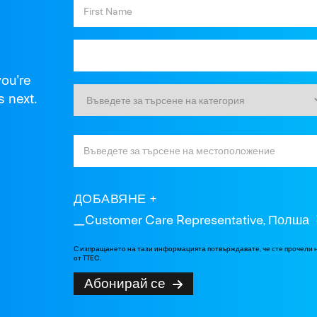
you're
s next.
ДОБАВЯНЕ
_Customer Care Representative, Полша
С изпращането на тази информацията потвърждавате, че сте прочели
от TTEC.
Абонирай се