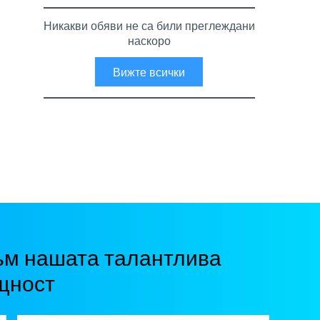
Никакви обяви не са били преглеждани
наскоро
Вижте всички
ъм нашата талантлива
щност