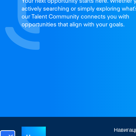
Join us
Your next opportunity starts here. Whether 
and thrive
actively searching or simply exploring what’
our Talent Community connects you with
opportunities that align with your goals.
Навигац