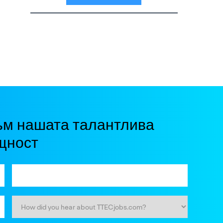
ъм нашата талантлива
щност