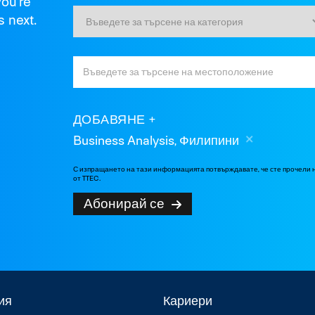
you're
s next.
ДОБАВЯНЕ
Business Analysis, Филипини
С изпращането на тази информацията потвърждавате, че сте прочели
от TTEC.
Абонирай се
ия
Кариери