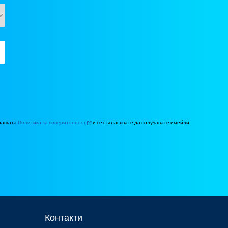
 нашата
Политика за поверителност
и се съгласявате да получавате имейли
Контакти