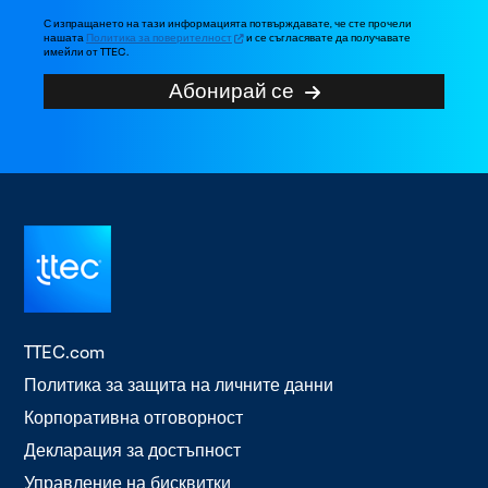
С изпращането на тази информацията потвърждавате, че сте прочели
нашата
Политика за поверителност
и се съгласявате да получавате
имейли от TTEC.
Абонирай се
TTEC.com
Политика за защита на личните данни
Корпоративна отговорност
Декларация за достъпност
Управление на бисквитки