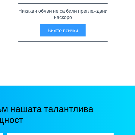
Никакви обяви не са били преглеждани
наскоро
Вижте всички
ъм нашата талантлива
щност