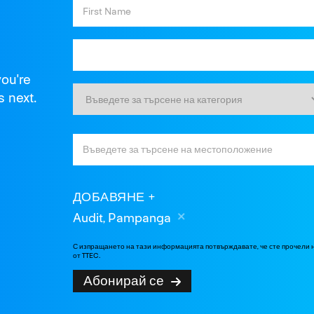
you're
s next.
ДОБАВЯНЕ
Audit, Pampanga
С изпращането на тази информацията потвърждавате, че сте прочели
от TTEC.
Абонирай се