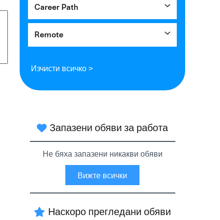
Career Path
Remote
Изчисти всичко >
Запазени обяви за работа
Не бяха запазени никакви обяви
Вижте всички
Наскоро прегледани обяви