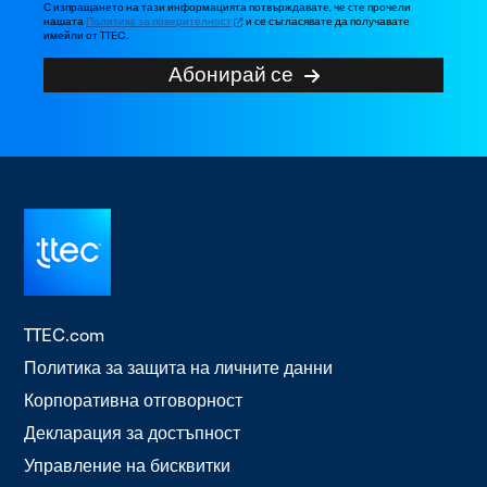
С изпращането на тази информацията потвърждавате, че сте прочели
нашата
Политика за поверителност
и се съгласявате да получавате
имейли от TTEC.
Абонирай се
TTEC.com
Политика за защита на личните данни
Корпоративна отговорност
Декларация за достъпност
Управление на бисквитки