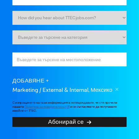
ДОБАВЯНЕ
Marketing / External & Internal, Мексико
С изпращането на тази информацията потвърждавате, че сте прочели
нашата
Политика за поверителност
и се съгласявате да получавате
имейли от TTEC.
Абонирай се