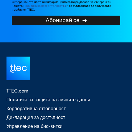
С изпращането на тази информацията потвърждавате, че сте прочели
нашата
Политика за поверителност
и се съгласявате да получавате
имейли от TTEC.
Абонирай се
TTEC.com
Политика за защита на личните данни
Корпоративна отговорност
Декларация за достъпност
Управление на бисквитки