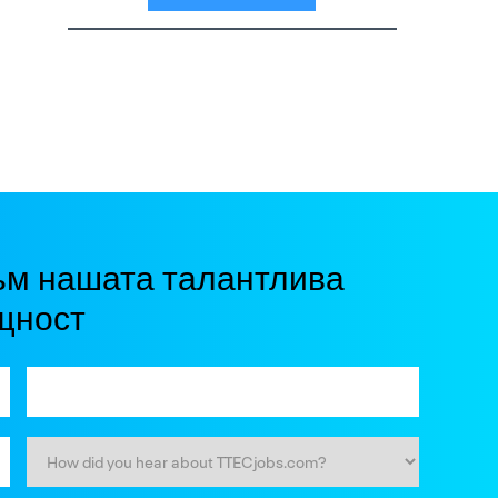
ъм нашата талантлива
щност