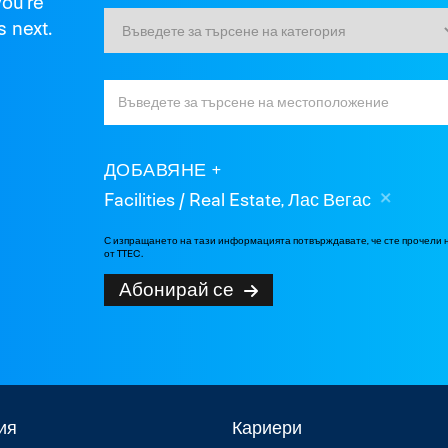
you're
s next.
ДОБАВЯНЕ
Facilities / Real Estate, Лас Вегас
С изпращането на тази информацията потвърждавате, че сте прочели
от TTEC.
Абонирай се
ия
Кариери