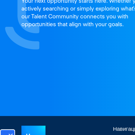
Join us
Your next opportunity starts here. Whether 
and thrive
actively searching or simply exploring what’
our Talent Community connects you with
opportunities that align with your goals.
Навигац