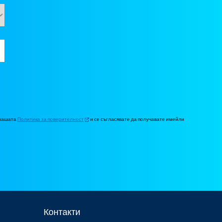
 нашата
Политика за поверителност
и се съгласявате да получавате имейли
Контакти