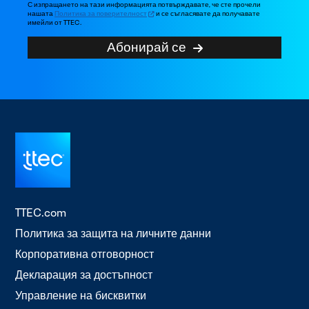
С изпращането на тази информацията потвърждавате, че сте прочели
нашата
Политика за поверителност
и се съгласявате да получавате
имейли от TTEC.
Абонирай се
TTEC.com
Политика за защита на личните данни
Корпоративна отговорност
Декларация за достъпност
Управление на бисквитки