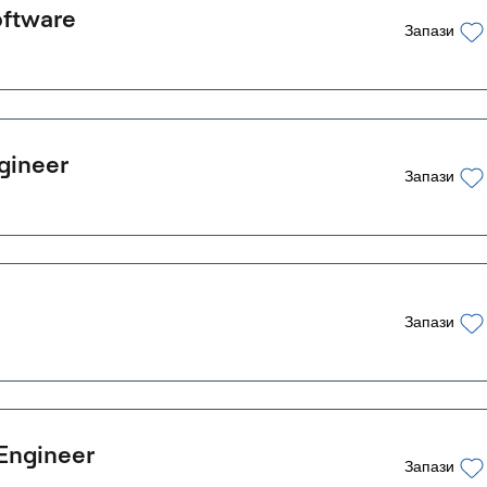
oftware
Запази
gineer
Запази
Запази
Engineer
Запази