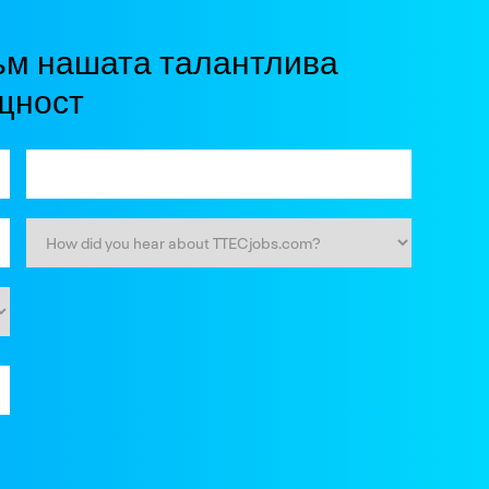
ъм нашата талантлива
щност