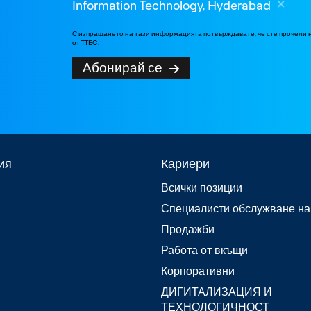
Information Technology, Hyderabad
С изпращането на тази информацията потвърждавате, че сте прочели
от TTEC.
Абонирай се
ия
Кариери
Всички позиции
Специалисти обслужване на
Продажби
Работа от вкъщи
Корпоративни
ДИГИТАЛИЗАЦИЯ И
ТЕХНОЛОГИЧНОСТ