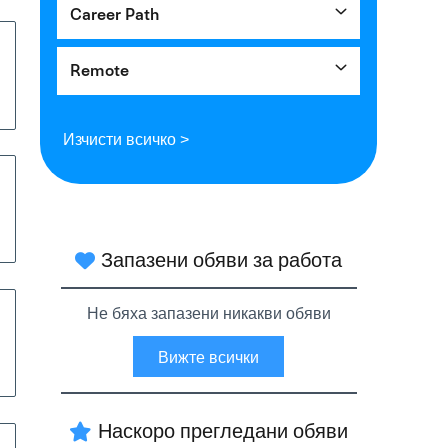
Career Path
Remote
Изчисти всичко >
Запазени обяви за работа
Не бяха запазени никакви обяви
Вижте всички
Наскоро прегледани обяви