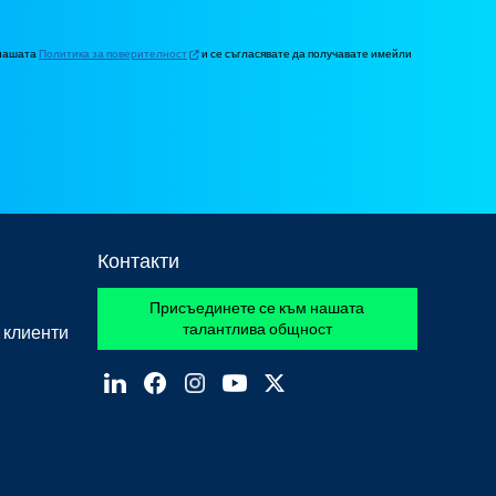
 нашата
Политика за поверителност
и се съгласявате да получавате имейли
Контакти
Присъединете се към нашата
талантлива общност
 клиенти