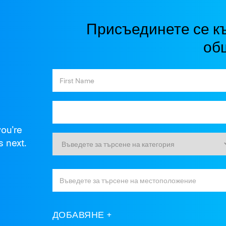
Присъединете се к
об
you're
s next.
ДОБАВЯНЕ