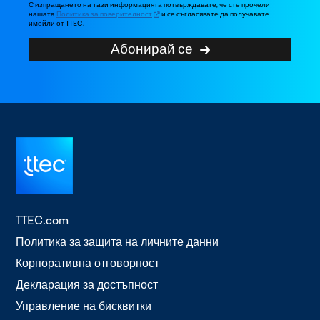
С изпращането на тази информацията потвърждавате, че сте прочели
нашата
Политика за поверителност
и се съгласявате да получавате
имейли от TTEC.
Абонирай се
TTEC.com
Политика за защита на личните данни
Корпоративна отговорност
Декларация за достъпност
Управление на бисквитки