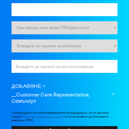
ДОБАВЯНЕ
_Customer Care Representative,
Семъноул
С изпращането на тази информацията потвърждавате, че сте прочели
нашата
Политика за поверителност
и се съгласявате да получавате
имейли от TTEC.