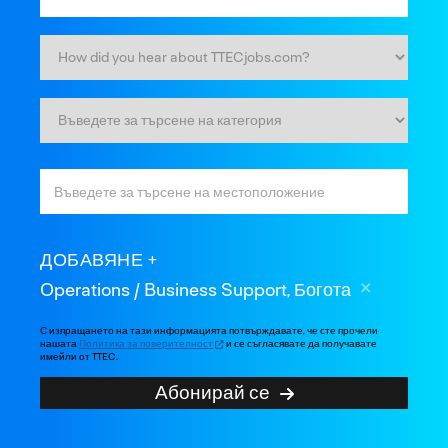
ДОБАВЯНЕ
Operations / Business Support, Богота
С изпращането на тази информацията потвърждавате, че сте прочели
нашата
Политика за поверителност
и се съгласявате да получавате
имейли от TTEC.
Абонирай се