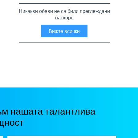
Никакви обяви не са били преглеждани
наскоро
Вижте всички
ъм нашата талантлива
щност