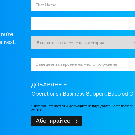
you're
s next.
ДОБАВЯНЕ
Operations / Business Support, Bacolod Ci
С изпращането на тази информацията потвърждавате, че сте прочели
от TTEC.
Абонирай се