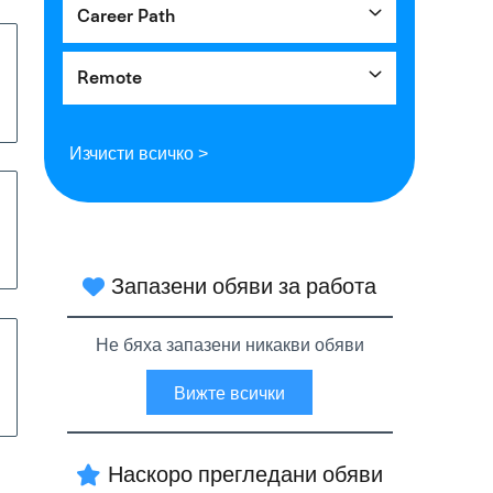
Career Path
Remote
Изчисти всичко >
Запазени обяви за работа
Не бяха запазени никакви обяви
Вижте всички
Наскоро прегледани обяви