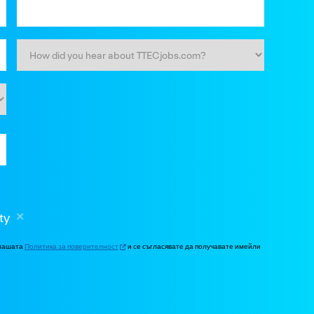
ty
 нашата
Политика за поверителност
и се съгласявате да получавате имейли