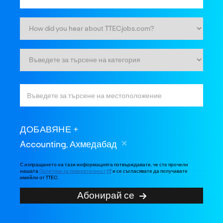
ДОБАВЯНЕ
Accounting, Ахмедабад
С изпращането на тази информацията потвърждавате, че сте прочели
нашата
Политика за поверителност
и се съгласявате да получавате
имейли от TTEC.
Абонирай се