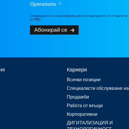
Operations
С изпращането на тази информацията потвърждавате, че сте прочели
от TTEC.
Абонирай се
ия
Кариери
Всички позиции
Специалисти обслужване на
Продажби
Работа от вкъщи
Корпоративни
ДИГИТАЛИЗАЦИЯ И