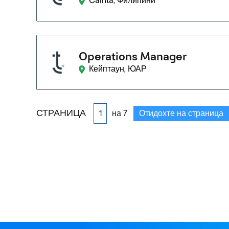
Cainta, Филипини
Operations Manager
Кейптаун, ЮАР
СТРАНИЦА
на 7
Отидохте на страница