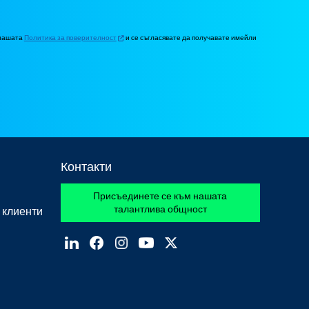
 нашата
Политика за поверителност
и се съгласявате да получавате имейли
Контакти
Присъединете се към нашата
талантлива общност
 клиенти