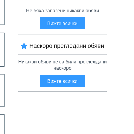
Не бяха запазени никакви обяви
Вижте всички
Наскоро прегледани обяви
Никакви обяви не са били преглеждани
наскоро
Вижте всички