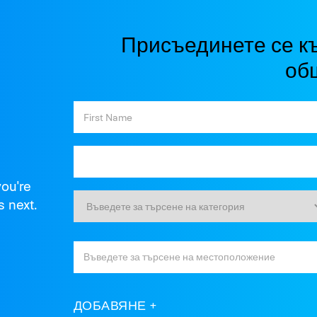
Присъединете се к
об
you're
s next.
ДОБАВЯНЕ