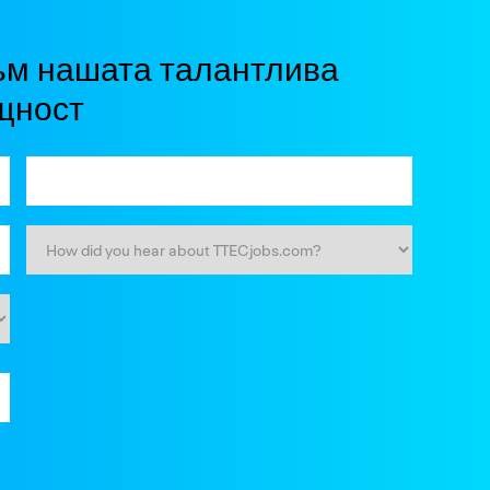
ъм нашата талантлива
щност