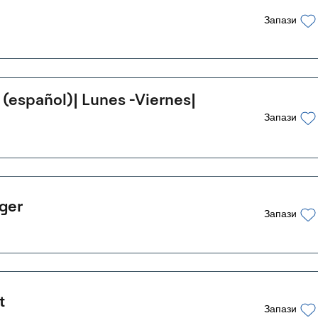
Запази
 (español)| Lunes -Viernes|
Запази
ger
Запази
t
Запази