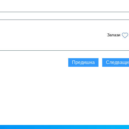
Запази
Предишна
Следващи