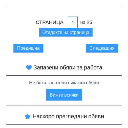
СТРАНИЦА
на 25
Отидохте на страница
Предишна
Следващия
Запазени обяви за работа
Не бяха запазени никакви обяви
Вижте всички
Наскоро прегледани обяви