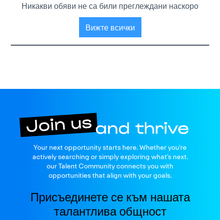
Никакви обяви не са били преглеждани наскоро
Вижте всички
Join us
Your next opportunity starts here. Whether you're
and thrive
actively searching or simply exploring what’s next.
our Talent Community connects you with
opportunities that align with your goals.
Присъединете се към нашата
талантлива общност