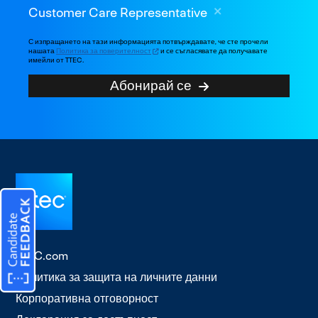
Customer Care Representative
С изпращането на тази информацията потвърждавате, че сте прочели
нашата
Политика за поверителност
и се съгласявате да получавате
имейли от TTEC.
Абонирай се
TTEC.com
Политика за защита на личните данни
Корпоративна отговорност