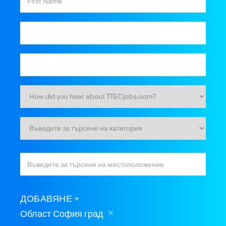
ДОБАВЯНЕ
Област София град