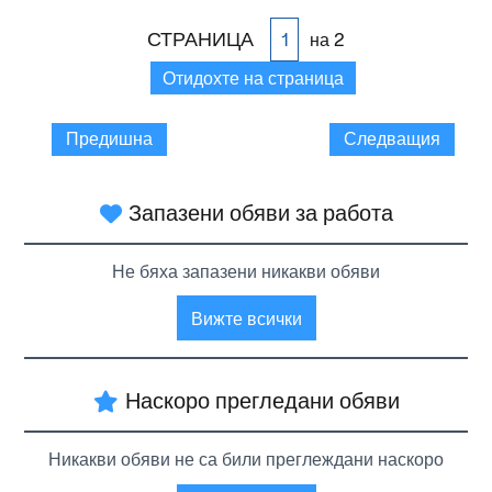
СТРАНИЦА
на 2
Отидохте на страница
Предишна
Следващия
Запазени обяви за работа
Не бяха запазени никакви обяви
Вижте всички
Наскоро прегледани обяви
Никакви обяви не са били преглеждани наскоро