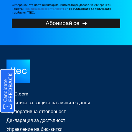
С изпращането на тази информацията потвърждавате, че сте прочели
нашата
Политика за поверителност
и се съгласявате да получавате
имейли от TTEC.
Абонирай се
TTEC.com
Политика за защита на личните данни
Корпоративна отговорност
Декларация за достъпност
Управление на бисквитки