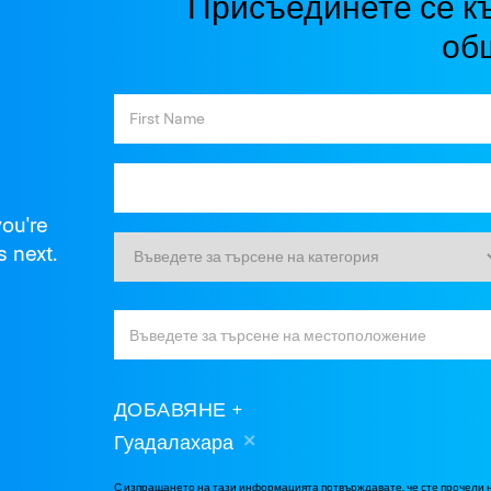
Присъединете се к
об
you're
s next.
ДОБАВЯНЕ
Гуадалахара
С изпращането на тази информацията потвърждавате, че сте прочели