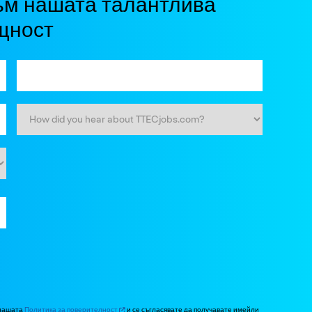
ъм нашата талантлива
щност
 нашата
Политика за поверителност
и се съгласявате да получавате имейли