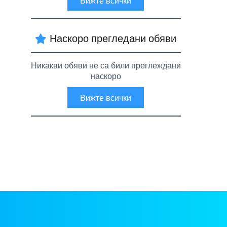
Вижте всички
Наскоро прегледани обяви
Никакви обяви не са били преглеждани
наскоро
Вижте всички