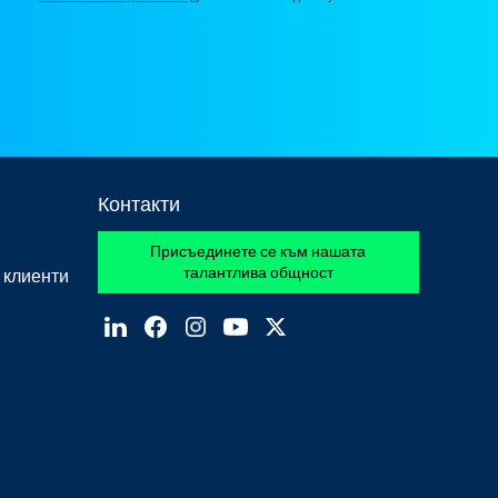
Контакти
Присъединете се към нашата
талантлива общност
 клиенти