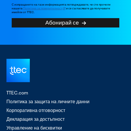
С изпращането на тази информацията потвърждавате, че сте прочели
нашата
Политика за поверителност
и се съгласявате да получавате
имейли от TTEC.
Абонирай се
TTEC.com
Политика за защита на личните данни
Корпоративна отговорност
Декларация за достъпност
Управление на бисквитки