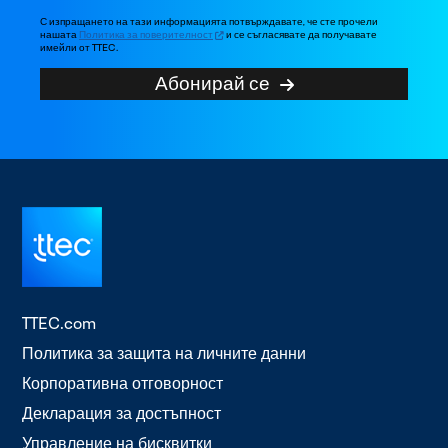
С изпращането на тази информацията потвърждавате, че сте прочели
нашата
Политика за поверителност
и се съгласявате да получавате
имейли от TTEC.
Абонирай се
TTEC.com
Политика за защита на личните данни
Корпоративна отговорност
Декларация за достъпност
Управление на бисквитки