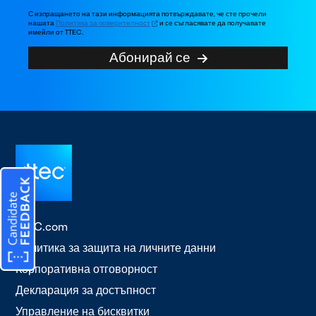
С изпращането на тази информацията потвърждавате, че сте прочели
нашата
Политика за поверителност
и се съгласявате да получавате
имейли от TTEC.
Абонирай се
TTEC.com
Политика за защита на личните данни
Корпоративна отговорност
Декларация за достъпност
Управление на бисквитки