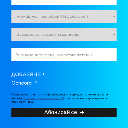
ДОБАВЯНЕ
Concord
С изпращането на тази информацията потвърждавате, че сте прочели
нашата
Политика за поверителност
и се съгласявате да получавате
имейли от TTEC.
Абонирай се