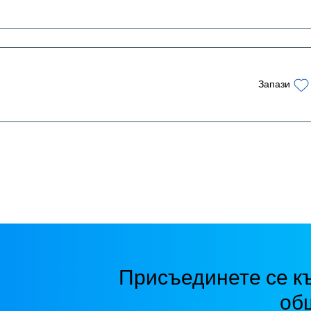
Запази
Присъединете се к
об