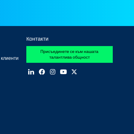
Контакти
Присъединете се към нашата
талантлива общност
 клиенти