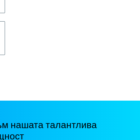
ъм нашата талантлива
щност