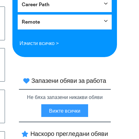
Career Path
Remote
Изчисти всичко >
Запазени обяви за работа
Не бяха запазени никакви обяви
Вижте всички
Наскоро прегледани обяви