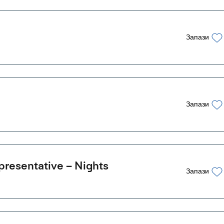
Запази
Запази
resentative – Nights
Запази