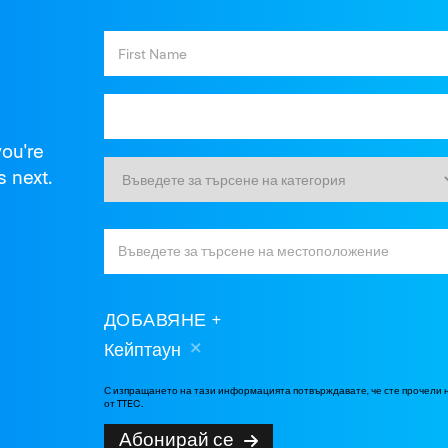
you're
s next.
ДОБАВЯНЕ
Кейптаун
С изпращането на тази информацията потвърждавате, че сте прочели
от TTEC.
Абонирай се