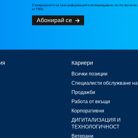
С изпращането на тази информацията потвърждавате, че сте прочели
от TTEC.
Абонирай се
ия
Кариери
Всички позиции
Специалисти обслужване на
Продажби
Работа от вкъщи
Корпоративни
ДИГИТАЛИЗАЦИЯ И
ТЕХНОЛОГИЧНОСТ
Ветерани