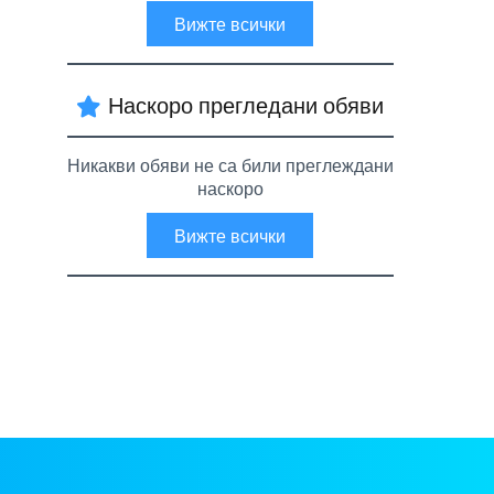
Вижте всички
Наскоро прегледани обяви
Никакви обяви не са били преглеждани
наскоро
Вижте всички