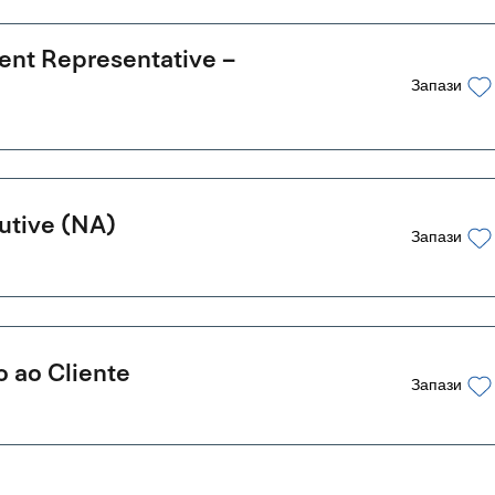
ent Representative –
Запази
utive (NA)
Запази
 ao Cliente
Запази