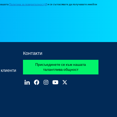
 нашата
Политика за поверителност
и се съгласявате да получавате имейли
Контакти
Присъединете се към нашата
талантлива общност
 клиенти