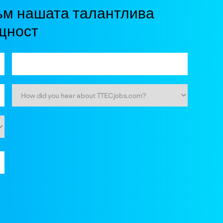
ъм нашата талантлива
щност