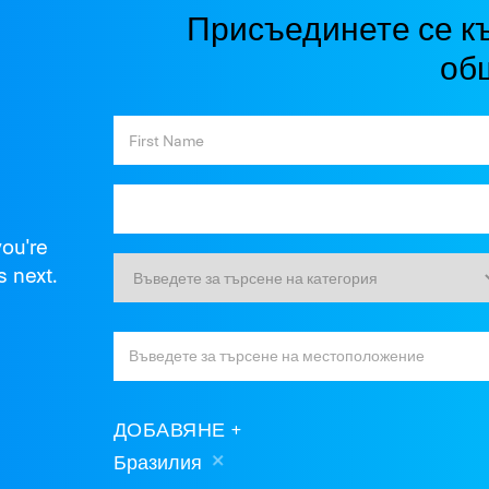
Присъединете се к
об
you're
s next.
ДОБАВЯНЕ
Бразилия