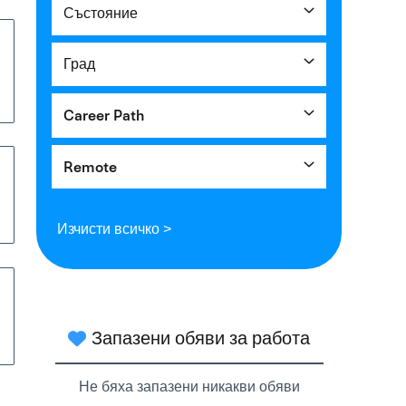
Състояние
Град
Career Path
Remote
Изчисти всичко >
Запазени обяви за работа
Не бяха запазени никакви обяви