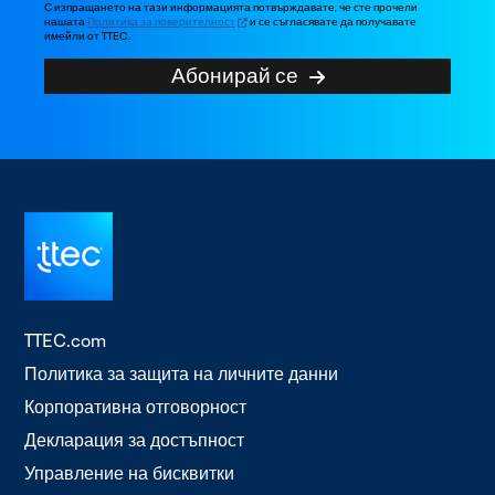
С изпращането на тази информацията потвърждавате, че сте прочели
нашата
Политика за поверителност
и се съгласявате да получавате
имейли от TTEC.
Абонирай се
TTEC.com
Политика за защита на личните данни
Корпоративна отговорност
Декларация за достъпност
Управление на бисквитки