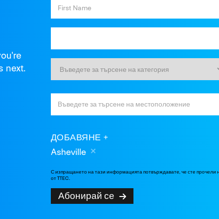
you're
s next.
ДОБАВЯНЕ
Asheville
С изпращането на тази информацията потвърждавате, че сте прочели
от TTEC.
Абонирай се