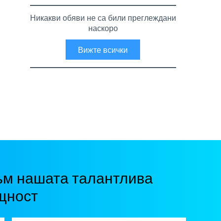
Никакви обяви не са били преглеждани
наскоро
Вижте всички
ъм нашата талантлива
щност