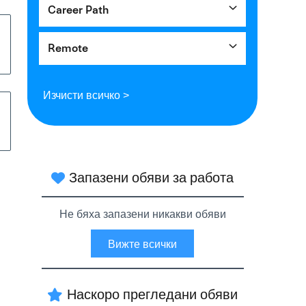
Career Path
Remote
Изчисти всичко >
Запазени обяви за работа
Не бяха запазени никакви обяви
Вижте всички
Наскоро прегледани обяви