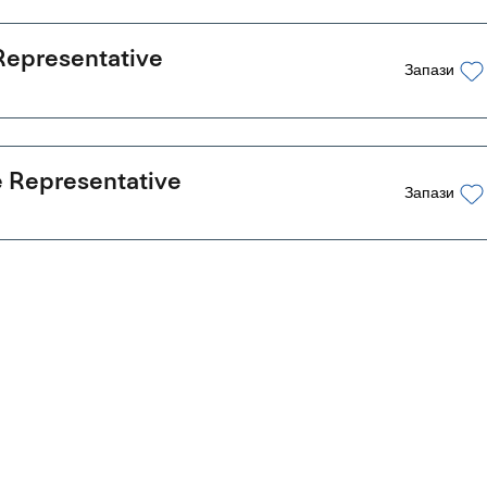
Representative
Запази
 Representative
Запази