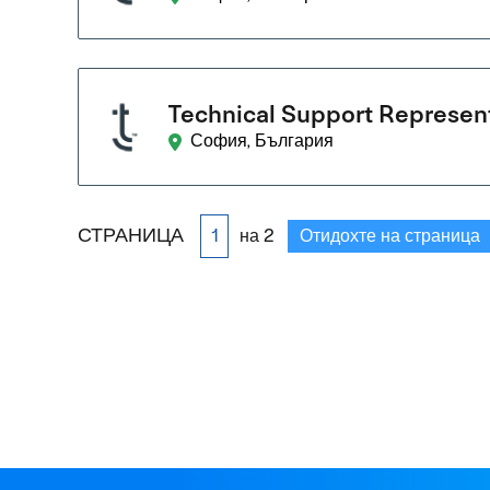
Technical Support Represen
София, България
СТРАНИЦА
на 2
Отидохте на страница