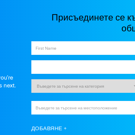
Присъединете се к
об
you're
s next.
ДОБАВЯНЕ