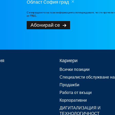
Област София град
С изпращането на тази информацията потвърждавате, че сте прочели
от TTEC.
Абонирай се
ия
Кариери
Всички позиции
Специалисти обслужване на
Продажби
Работа от вкъщи
Корпоративни
ДИГИТАЛИЗАЦИЯ И
ТЕХНОЛОГИЧНОСТ