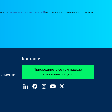
 нашата
Политика за поверителност
и се съгласявате да получавате имейли
Контакти
Присъединете се към нашата
талантлива общност
 клиенти