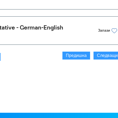
tative - German-English
Запази
Предишна
Следващи