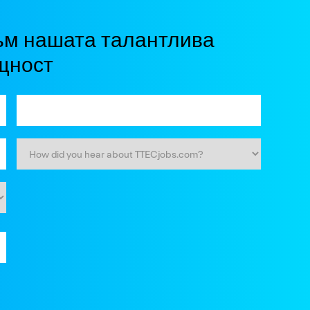
ъм нашата талантлива
щност