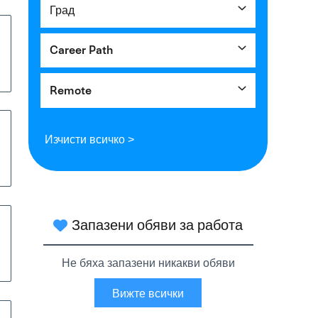
Град
Career Path
Remote
Изчисти всичко >
Запазени обяви за работа
Не бяха запазени никакви обяви
Вижте всички