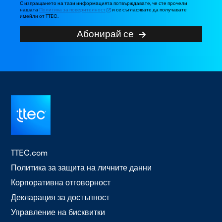
С изпращането на тази информацията потвърждавате, че сте прочели
нашата
Политика за поверителност
и се съгласявате да получавате
имейли от TTEC.
Абонирай се
TTEC.com
Политика за защита на личните данни
Корпоративна отговорност
Декларация за достъпност
Управление на бисквитки