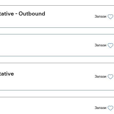
ative - Outbound
Запази
Запази
ative
Запази
Запази