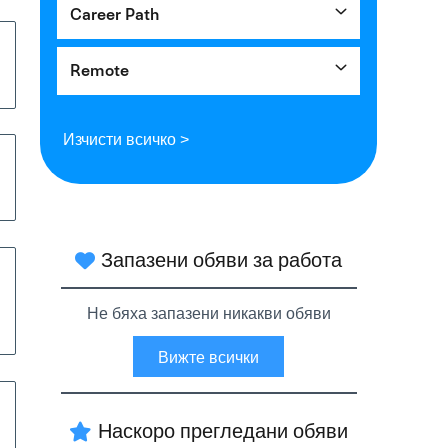
Career Path
Remote
Изчисти всичко >
Запазени обяви за работа
Не бяха запазени никакви обяви
Вижте всички
Наскоро прегледани обяви