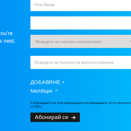
you're
s next.
ДОБАВЯНЕ
Мелбърн
С изпращането на тази информацията потвърждавате, че сте прочели
от TTEC.
Абонирай се