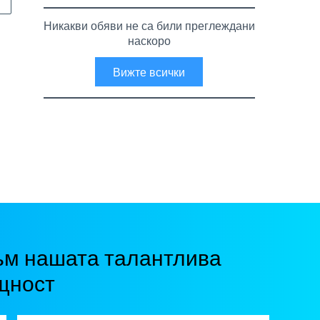
Никакви обяви не са били преглеждани
наскоро
Вижте всички
ъм нашата талантлива
щност