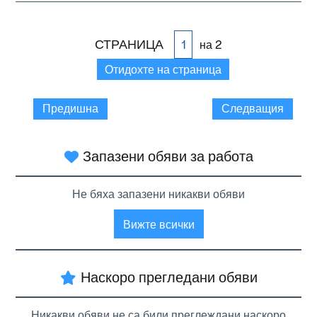
СТРАНИЦА
на 2
Отидохте на страница
Предишна
Следващия
Запазени обяви за работа
Не бяха запазени никакви обяви
Вижте всички
Наскоро прегледани обяви
Никакви обяви не са били преглеждани наскоро