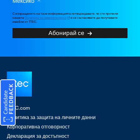
Мексико
С изпращането на тази информацията потвърждавате, че сте прочели
нашата
Политика за поверителност
и се съгласявате да получавате
имейли от TTEC.
Абонирай се
TTEC.com
Политика за защита на личните данни
Корпоративна отговорност
Декларация за достъпност