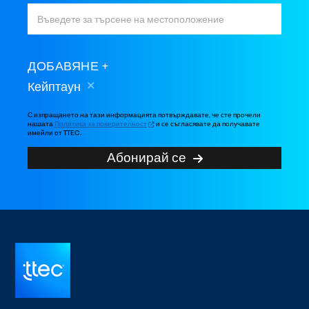
ДОБАВЯНЕ
Кейптаун
С изпращането на тази информацията потвърждавате, че сте прочели
нашата
Политика за поверителност
и се съгласявате да получавате
имейли от TTEC.
Абонирай се