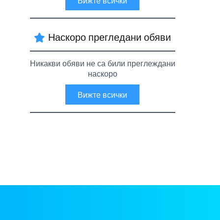
Вижте всички
Наскоро прегледани обяви
Никакви обяви не са били преглеждани
наскоро
Вижте всички