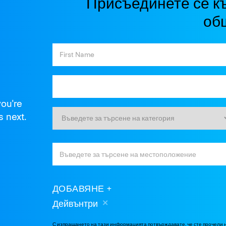
Присъединете се к
об
you're
s next.
ДОБАВЯНЕ
Дейвънтри
С изпращането на тази информацията потвърждавате, че сте прочели