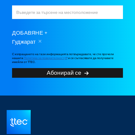
ДОБАВЯНЕ
Гуджарат
С изпращането на тази информацията потвърждавате, че сте прочели
нашата
Политика за поверителност
и се съгласявате да получавате
имейли от TTEC.
Абонирай се