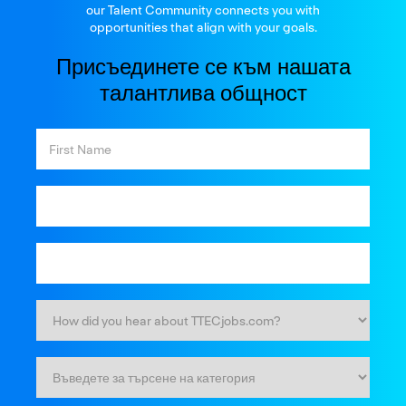
our Talent Community connects you with
opportunities that align with your goals.
Присъединете се към нашата
талантлива общност