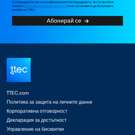
С изпращането на тази информацията потвърждавате, че сте прочели
нашата
Политика за поверителност
и се съгласявате да получавате
имейли от TTEC.
Абонирай се
TTEC.com
Политика за защита на личните данни
Корпоративна отговорност
Декларация за достъпност
Управление на бисквитки