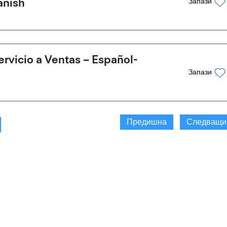
anish
Запази
rvicio a Ventas – Español-
Запази
Предишна
Следващи