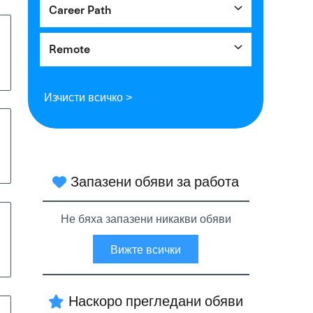
Career Path
Remote
Изчисти всичко >
Запазени обяви за работа
Не бяха запазени никакви обяви
Вижте всички
Наскоро прегледани обяви