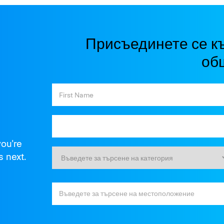
Присъединете се к
об
you're
s next.