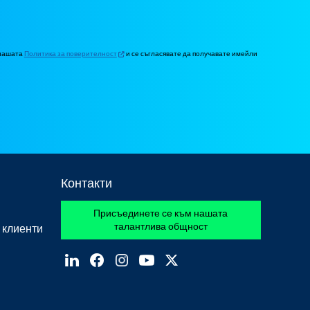
 нашата
Политика за поверителност
и се съгласявате да получавате имейли
Контакти
Присъединете се към нашата
талантлива общност
 клиенти