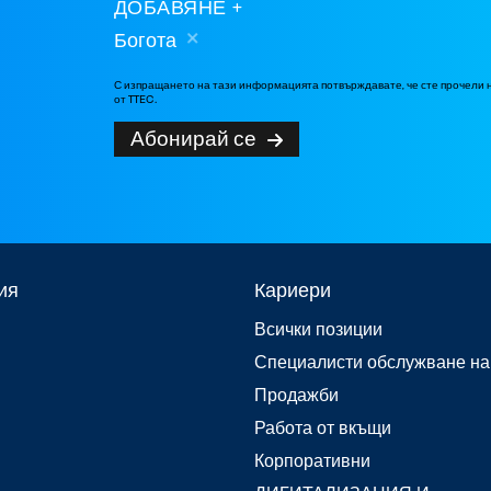
ДОБАВЯНЕ
Богота
С изпращането на тази информацията потвърждавате, че сте прочели
от TTEC.
Абонирай се
ия
Кариери
Всички позиции
Специалисти обслужване на
Продажби
Работа от вкъщи
Корпоративни