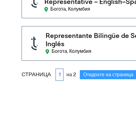
Representative – English–Sp
Богота, Колумбия
Representante Bilingüe de Se
Inglés
Богота, Колумбия
СТРАНИЦА
на 2
Отидохте на страница