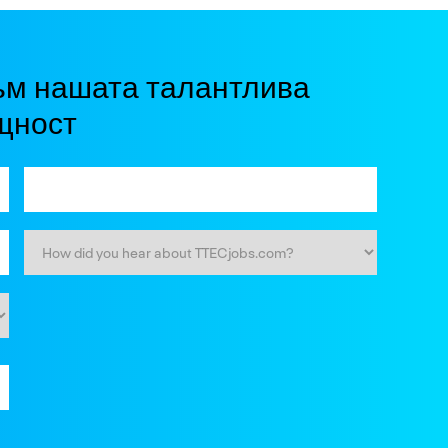
ъм нашата талантлива
щност