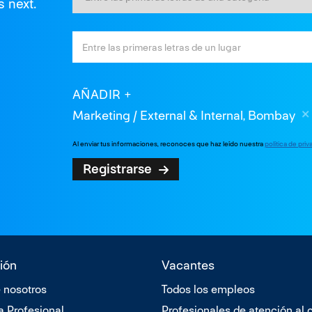
s next.
AÑADIR
Marketing / External & Internal, Bombay
Al enviar tus informaciones, reconoces que haz leído nuestra
política de pri
Registrarse
ión
Vacantes
 nosotros
Todos los empleos
a Profesional
Profesionales de atención al c