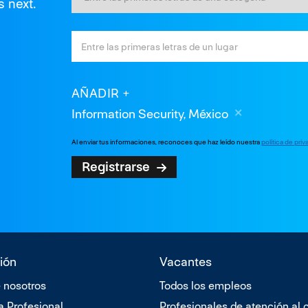
s next.
AÑADIR
Information Security, México
Al enviar tus informaciones, reconoces que haz leído nuestra
política de pri
Registrarse
ión
Vacantes
 nosotros
Todos los empleos
a Profesional
Profesionales de atención al c