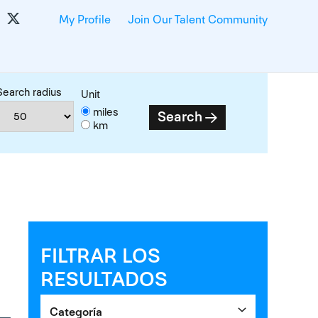
My Profile
Join Our Talent Community
Search radius
Unit
miles
Search
km
FILTRAR LOS
RESULTADOS
Categoría