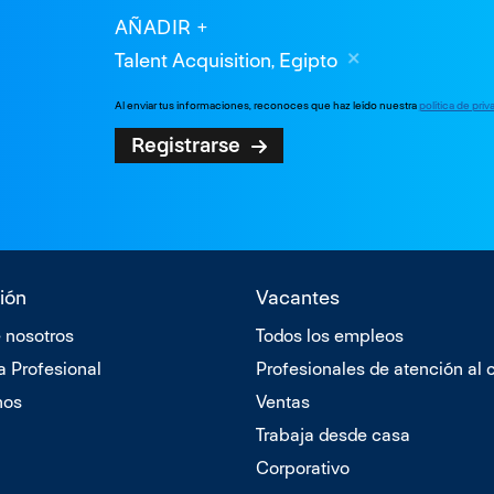
AÑADIR
Talent Acquisition, Egipto
Al enviar tus informaciones, reconoces que haz leído nuestra
política de pri
Registrarse
ión
Vacantes
 nosotros
Todos los empleos
a Profesional
Profesionales de atención al c
nos
Ventas
Trabaja desde casa
Corporativo