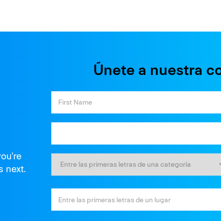
Únete a nuestra c
you're
s next.