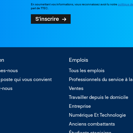
En soumettant vos informations, vous reconnaissez avoir lu notre
politique d
part de TTEC.
S'inscrire
on
Emplois
es-nous
Tous les emplois
 poste qui vous convient
Professionnels du service à la
z-nous
Ventes
Travailler depuis le domicile
Entreprise
Numérique Et Technologie
Anciens combattants
Étudiants stagiaires