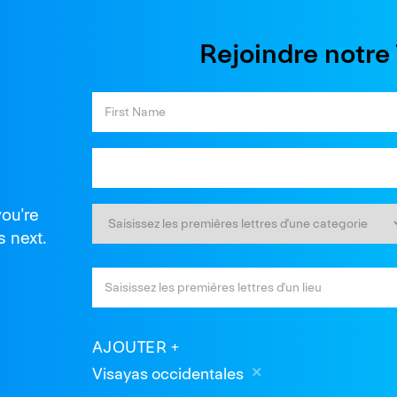
Rejoindre notr
you're
s next.
AJOUTER
Visayas occidentales