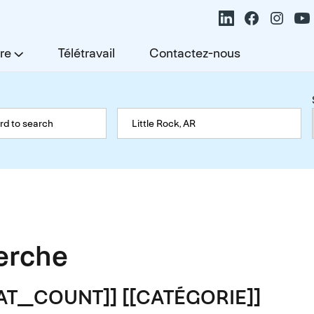
re
Télétravail
Contactez-nous
herche
TAT_COUNT]] [[CATÉGORIE]]