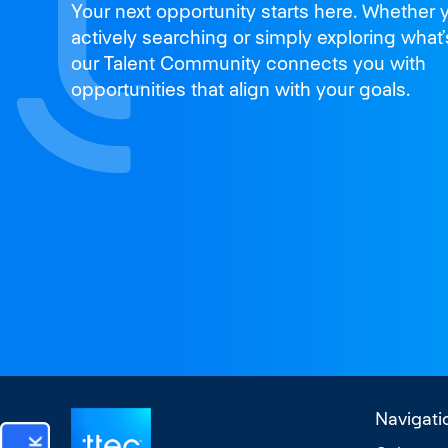
Join us
Your next opportunity starts here. Whether 
and thrive
actively searching or simply exploring what’
our Talent Community connects you with
opportunities that align with your goals.
Navigati