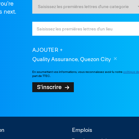
you're
s next.
AJOUTER
Quality Assurance, Quezon City
En soumettant vos informations, vous reconnaissez avoir lu notre
politique d
part de TTEC.
S'inscrire
on
Emplois