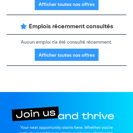
Afficher toutes nos offres
Emplois récemment consultés
Aucun emploi n'a été consulté récemment.
Afficher toutes nos offres
Join us
Your next opportunity starts here. Whether you're
and thrive