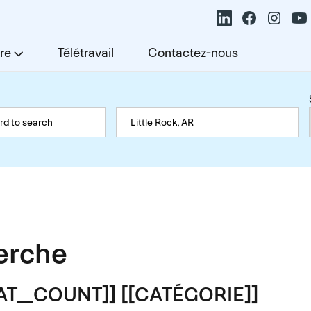
re
Télétravail
Contactez-nous
herche
TAT_COUNT]] [[CATÉGORIE]]