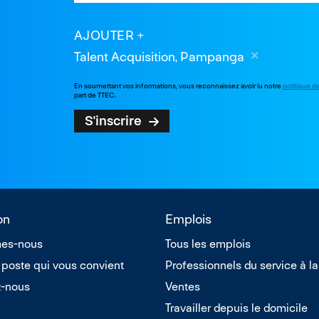
AJOUTER
Talent Acquisition, Pampanga
En soumettant vos informations, vous reconnaissez avoir lu notre
politique d
part de TTEC.
S'inscrire
on
Emplois
es-nous
Tous les emplois
 poste qui vous convient
Professionnels du service à la
z-nous
Ventes
Travailler depuis le domicile