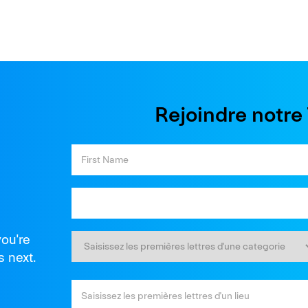
Rejoindre notr
you're
s next.